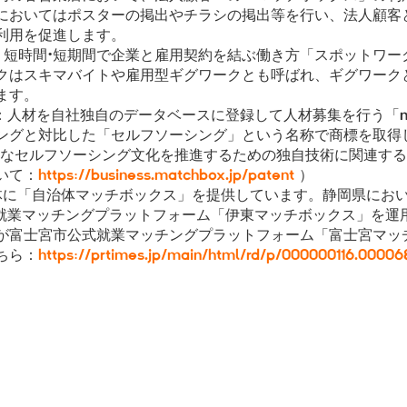
においてはポスターの掲出やチラシの掲出等を行い、法人顧客
利用を促進します。
ー：短時間・短期間で企業と雇用契約を結ぶ働き方「スポットワ
クはスキマバイトや雇用型ギグワークとも呼ばれ、ギグワーク
ます。
：人材を自社独自のデータベースに登録して人材募集を行う「ma
ングと対比した「セルフソーシング」という名称で商標を取得
全なセルフソーシング文化を推進するための独自技術に関連する
いて：
https://business.matchbox.jp/patent
）
体に「自治体マッチボックス」を提供しています。静岡県において
式就業マッチングプラットフォーム「伊東マッチボックス」を運用
が富士宮市公式就業マッチングプラットフォーム「富士宮マッ
ちら：
https://prtimes.jp/main/html/rd/p/000000116.00006