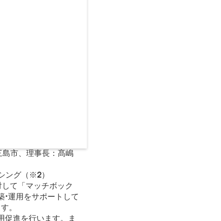
岡県三島市、理事長：髙嶋
シング（※2）
対して「マッチボック
築・運用をサポートして
ます。
用促進を行います。ま