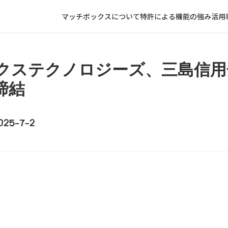
特許による機能の強み
マッチボックスについて
活用
ー
スポットワークサービスを利用中の企業様向
クステクノロジーズ、三島信用
ー
登録制アルバイトを運用中の企業様向け
締結
ー
柔軟な働き方を雇用政策に取り入れたい自治
ー
スポットワークサービスを自社で立ち上げた
025-7-2