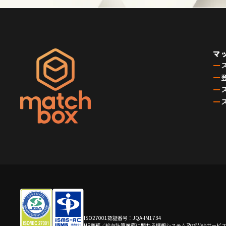
マ
ー
ー
ー
ー
ISO27001認証番号：JQA-IM1734
HR業務／給与計算業務に関わる情報システム及びWebサービ