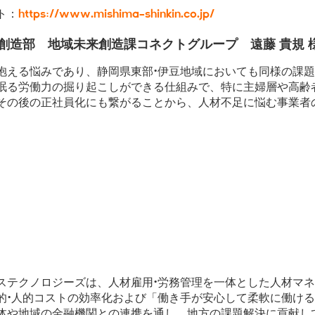
ト：
https://www.mishima-shinkin.co.jp/
創造部 地域未来創造課コネクトグループ 遠藤 貴規 
える悩みであり、静岡県東部・伊豆地域においても同様の課題
眠る労働力の掘り起こしができる仕組みで、特に主婦層や高齢
その後の正社員化にも繋がることから、人材不足に悩む事業者
。
テクノロジーズは、人材雇用・労務管理を一体とした人材マネ
的・人的コストの効率化および「働き手が安心して柔軟に働け
体や地域の金融機関との連携を通し、地方の課題解決に貢献し