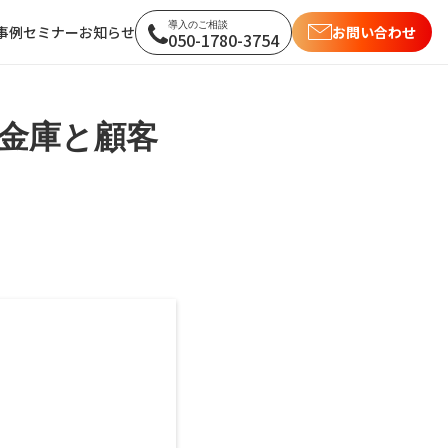
導入のご相談
セミナー
お知らせ
事例
お問い合わせ
050-1780-3754
け
ー
各企業様の取り組み
金庫と顧客
ー
各自治体様の取り組み
体職員様向け
い企業様向け