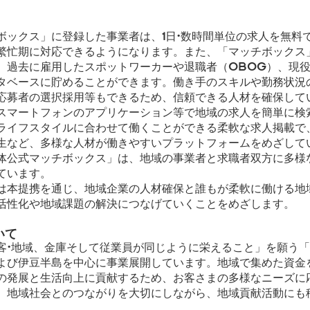
ックス」に登録した事業者は、1日・数時間単位の求人を無料
繁忙期に対応できるようになります。また、「マッチボックス
、過去に雇用したスポットワーカーや退職者（OBOG）、現
タベースに貯めることができます。働き手のスキルや勤務状況
応募者の選択採用等もできるため、信頼できる人材を確保して
マートフォンのアプリケーション等で地域の求人を簡単に検索
ライフスタイルに合わせて働くことができる柔軟な求人掲載で
生など、多様な人材が働きやすいプラットフォームをめざして
公式マッチボックス」は、地域の事業者と求職者双方に多様
ています。
本提携を通じ、地域企業の人材確保と誰もが柔軟に働ける地
活性化や地域課題の解決につなげていくことをめざします。
いて
・地域、金庫そして従業員が同じように栄えること」を願う「
よび伊豆半島を中心に事業展開しています。地域で集めた資金
の発展と生活向上に貢献するため、お客さまの多様なニーズに
、地域社会とのつながりを大切にしながら、地域貢献活動にも