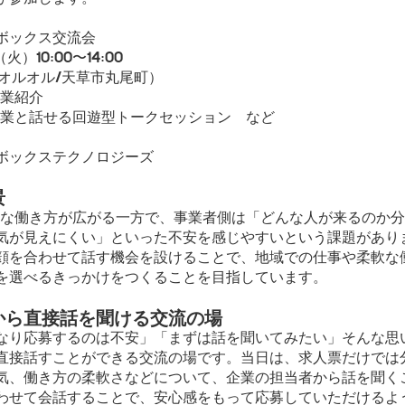
ボックス交流会
火）10:00〜14:00
ü（オルオル/天草市丸尾町）
事業紹介
と話せる回遊型トークセッション など
）
ボックステクノロジーズ
景
な働き方が広がる一方で、事業者側は「どんな人が来るのか分
気が見えにくい」といった不安を感じやすいという課題があり
顔を合わせて話す機会を設けることで、地域での仕事や柔軟な
を選べるきっかけをつくることを目指しています。
から直接話を聞ける交流の場
り応募するのは不安」「まずは話を聞いてみたい」そんな思
直接話すことができる交流の場です。当日は、求人票だけでは
気、働き方の柔軟さなどについて、企業の担当者から話を聞く
わせて会話することで、安心感をもって応募していただけるよ