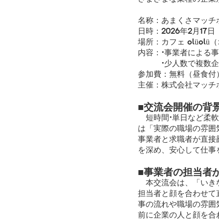
名称：あまくさマッチ
日時：2026年2月17日（
場所：カフェ olüol
内容：・事業者による
・少人数で複数企業
参加費：無料（昼食付
主催：株式会社マッチ
■交流会開催の背
短時間・単日など柔軟
は「実際の職場の雰囲
事業者と求職者が直接
を深め、安心して仕事
■事業者の担当者
本交流会は、「いきな
担当者と顔を合わせて
事の流れや職場の雰囲
前に企業の人と顔を合