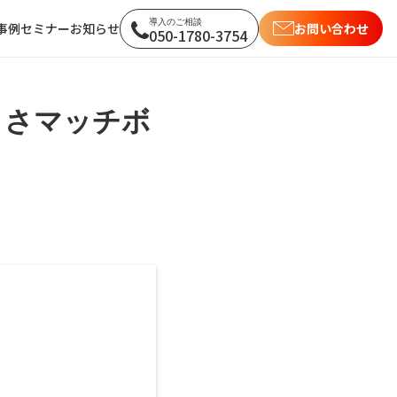
導入のご相談
セミナー
お知らせ
事例
お問い合わせ
050-1780-3754
け
ー
各企業様の取り組み
くさマッチボ
ー
各自治体様の取り組み
体職員様向け
い企業様向け