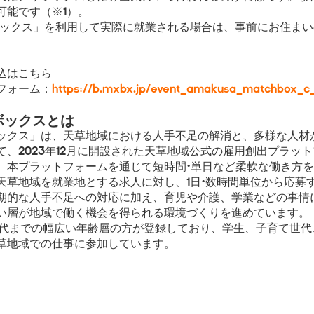
可能です（※1）。
ボックス」を利用して実際に就業される場合は、事前にお住ま
込はこちら
フォーム：
https://b.mxbx.jp/event_amakusa_matchbox_c
ボックスとは
クス」は、天草地域における人手不足の解消と、多様な人材
、2023年12月に開設された天草地域公式の雇用創出プラッ
本プラットフォームを通じて短時間・単日など柔軟な働き方を
天草地域を就業地とする求人に対し、1日・数時間単位から応募
期的な人手不足への対応に加え、育児や介護、学業などの事情
い層が地域で働く機会を得られる環境づくりを進めています。
0代までの幅広い年齢層の方が登録しており、学生、子育て世代
草地域での仕事に参加しています。