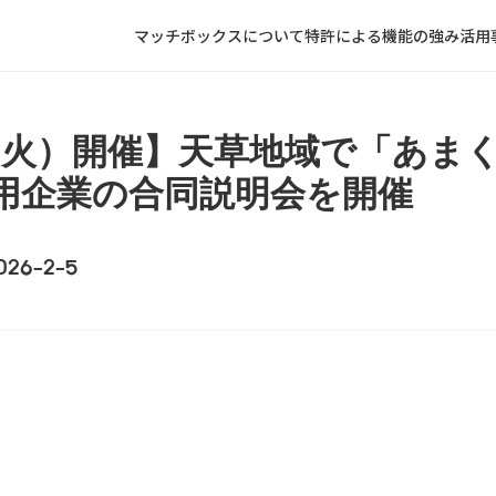
特許による機能の強み
マッチボックスについて
活用
ー
スポットワークサービスを利用中の企業様向
日（火）開催】天草地域で「あま
ー
登録制アルバイトを運用中の企業様向け
用企業の合同説明会を開催
ー
柔軟な働き方を雇用政策に取り入れたい自治
ー
スポットワークサービスを自社で立ち上げた
026-2-5