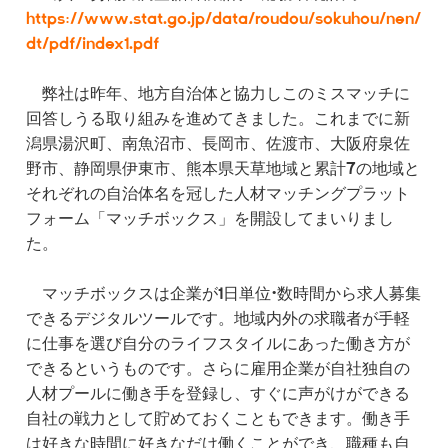
https://www.stat.go.jp/data/roudou/sokuhou/nen/
dt/pdf/index1.pdf
弊社は昨年、地方自治体と協力しこのミスマッチに
回答しうる取り組みを進めてきました。これまでに新
潟県湯沢町、南魚沼市、長岡市、佐渡市、大阪府泉佐
野市、静岡県伊東市、熊本県天草地域と累計7の地域と
それぞれの自治体名を冠した人材マッチングプラット
フォーム「マッチボックス」を開設してまいりまし
た。
マッチボックスは企業が1日単位・数時間から求人募集
できるデジタルツールです。地域内外の求職者が手軽
に仕事を選び自分のライフスタイルにあった働き方が
できるというものです。さらに雇用企業が自社独自の
人材プールに働き手を登録し、すぐに声がけができる
自社の戦力として貯めておくこともできます。働き手
は好きな時間に好きなだけ働くことができ、職種も自