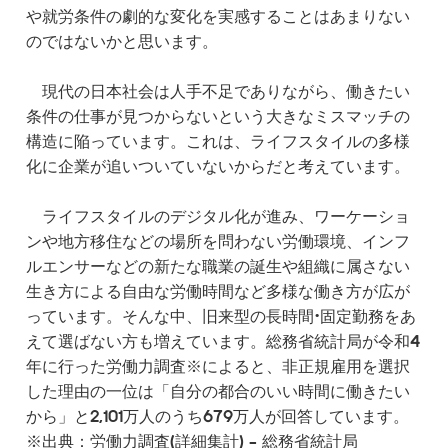
や就労条件の劇的な変化を実感することはあまりない
のではないかと思います。
現代の日本社会は人手不足でありながら、働きたい
条件の仕事が見つからないという大きなミスマッチの
構造に陥っています。これは、ライフスタイルの多様
化に企業が追いついていないからだと考えています。
ライフスタイルのデジタル化が進み、ワーケーショ
ンや地方移住などの場所を問わない労働環境、インフ
ルエンサーなどの新たな職業の誕生や組織に属さない
生き方による自由な労働時間など多様な働き方が広が
っています。そんな中、旧来型の長時間・固定勤務をあ
えて選ばない方も増えています。総務省統計局が令和4
年に行った労働力調査※によると、非正規雇用を選択
した理由の一位は「自分の都合のいい時間に働きたい
から」と2,101万人のうち679万人が回答しています。
※出典：労働力調査(詳細集計) - 総務省統計局